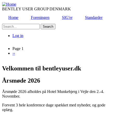
Skip
to
BENTLEY USER GROUP DENMARK
main
Home
Foreningen
SIG'er
Standarder
content
Search
Log in
User
account
Page 1
Next
››
Pagination
menu
page
Velkommen til bentleyuser.dk
Årsmøde 2026
Årsmøde 2026 afholdes på Hotel Munkebjerg i Vejle den 2.-4.
November.
Forvent 3 hele konference dage spækket med nyheder, og gode
oplæg.