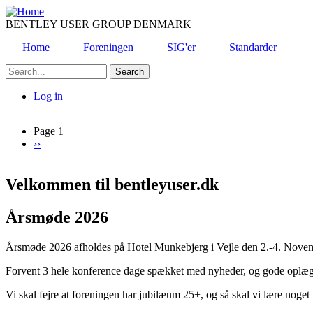
Skip
to
BENTLEY USER GROUP DENMARK
main
Home
Foreningen
SIG'er
Standarder
content
Search
Log in
User
account
Page 1
Next
››
Pagination
menu
page
Velkommen til bentleyuser.dk
Årsmøde 2026
Årsmøde 2026 afholdes på Hotel Munkebjerg i Vejle den 2.-4. Nove
Forvent 3 hele konference dage spækket med nyheder, og gode oplæg
Vi skal fejre at foreningen har jubilæum 25+, og så skal vi lære nog