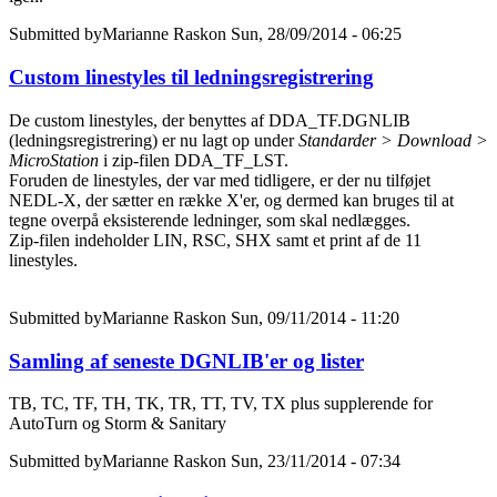
Rask
Submitted by
Marianne Rask
on Sun, 28/09/2014 - 06:25
Custom linestyles til ledningsregistrering
De custom linestyles, der benyttes af DDA_TF.DGNLIB
(ledningsregistrering) er nu lagt op under
Standarder > Download >
MicroStation
i zip-filen DDA_TF_LST.
Foruden de linestyles, der var med tidligere, er der nu tilføjet
NEDL-X, der sætter en række X'er, og dermed kan bruges til at
tegne overpå eksisterende ledninger, som skal nedlægges.
Zip-filen indeholder LIN, RSC, SHX samt et print af de 11
linestyles.
Submitted by
Marianne Rask
on Sun, 09/11/2014 - 11:20
Samling af seneste DGNLIB'er og lister
TB, TC, TF, TH, TK, TR, TT, TV, TX plus supplerende for
AutoTurn og Storm & Sanitary
Submitted by
Marianne Rask
on Sun, 23/11/2014 - 07:34