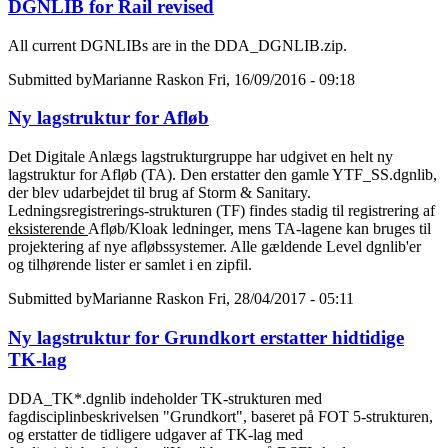
DGNLIB for Rail revised
All current DGNLIBs are in the DDA_DGNLIB.zip.
Submitted by
Marianne Rask
on Fri, 16/09/2016 - 09:18
Ny lagstruktur for Afløb
Det Digitale Anlægs lagstrukturgruppe har udgivet en helt ny
lagstruktur for Afløb (TA). Den erstatter den gamle YTF_SS.dgnlib,
der blev udarbejdet til brug af Storm & Sanitary.
Ledningsregistrerings-strukturen (TF) findes stadig til registrering af
eksisterende
Afløb/Kloak ledninger, mens TA-lagene kan bruges til
projektering af nye afløbssystemer. Alle gældende Level dgnlib'er
og tilhørende lister er samlet i en zipfil.
Submitted by
Marianne Rask
on Fri, 28/04/2017 - 05:11
Ny lagstruktur for Grundkort erstatter hidtidige
TK-lag
DDA_TK*.dgnlib indeholder TK-strukturen med
fagdisciplinbeskrivelsen "Grundkort", baseret på FOT 5-strukturen,
og erstatter de tidligere udgaver af TK-lag med