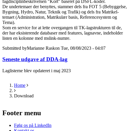
fagdisciplinbeskrivelsen "Kort" baseret på DSFL-koder.
De undertemaer der benyttes, stammer dels fra FOT 5 (Bebyggelse,
Bygning, Hydro, Natur, Teknik og Trafik) og dels fra Matrikel-
temaet (Administration, Matrikulær basis, Referencesystem og
Tema).
Som en service for at lette overgangen til TK-lagstrukturen til de,
der har eksisterende databaser med features, lagnavne, indeholder
listen en kolonne med mslink-numre.
Submitted by
Marianne Rask
on Tue, 08/08/2023 - 04:07
Seneste udgave af DDA-lag
Laglisterne blev opdateret i maj 2023
Home
Breadcrumb
Download
Footer menu
Følg os på LinkedIn
Kontakt os