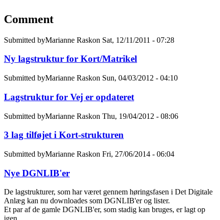
Comment
Submitted by
Marianne Rask
on Sat, 12/11/2011 - 07:28
Ny lagstruktur for Kort/Matrikel
Submitted by
Marianne Rask
on Sun, 04/03/2012 - 04:10
In
Lagstruktur for Vej er opdateret
reply
to
Submitted by
Marianne Rask
on Thu, 19/04/2012 - 08:06
Ny
lagstruktur
In
3 lag tilføjet i Kort-strukturen
for
reply
Kort/Matrikel
to
Submitted by
Marianne Rask
on Fri, 27/06/2014 - 06:04
by
Lagstruktur
Marianne
for
Nye DGNLIB'er
Rask
Vej
er
De lagstrukturer, som har været gennem høringsfasen i Det Digitale
opdateret
Anlæg kan nu downloades som DGNLIB'er og lister.
by
Et par af de gamle DGNLIB'er, som stadig kan bruges, er lagt op
Marianne
igen.