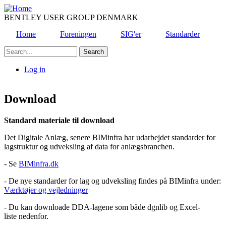
Skip
to
BENTLEY USER GROUP DENMARK
main
Home
Foreningen
SIG'er
Standarder
content
Search
Log in
User
account
Download
menu
Standard materiale til download
Det Digitale Anlæg, senere BIMinfra har udarbejdet standarder for
lagstruktur og udveksling af data for anlægsbranchen.
- Se
BIMinfra.dk
- De nye standarder for lag og udveksling findes på BIMinfra under:
Værktøjer og vejledninger
- Du kan downloade DDA-lagene som både dgnlib og Excel-
liste nedenfor.