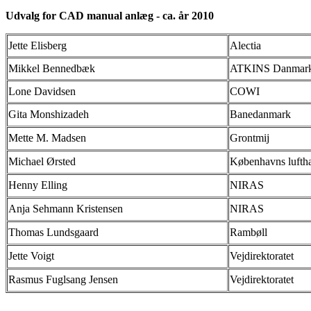
Udvalg for CAD manual anlæg - ca. år 2010
Jette Elisberg
Alectia
Mikkel Bennedbæk
ATKINS Danmar
Lone Davidsen
COWI
Gita Monshizadeh
Banedanmark
Mette M. Madsen
Grontmij
Michael Ørsted
Københavns lufth
Henny Elling
NIRAS
Anja Sehmann Kristensen
NIRAS
Thomas Lundsgaard
Rambøll
Jette Voigt
Vejdirektoratet
Rasmus Fuglsang Jensen
Vejdirektoratet