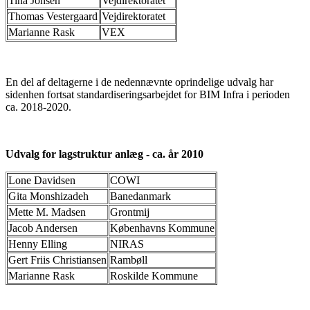
Tina Jonsen
Vejdirektoratet
Thomas Vestergaard
Vejdirektoratet
Marianne Rask
VEX
En del af deltagerne i de nedennævnte oprindelige udvalg har
sidenhen fortsat standardiseringsarbejdet for BIM Infra i perioden
ca. 2018-2020.
Udvalg for lagstruktur anlæg - ca. år 2010
Lone Davidsen
COWI
Gita Monshizadeh
Banedanmark
Mette M. Madsen
Grontmij
Jacob Andersen
Københavns Kommune
Henny Elling
NIRAS
Gert Friis Christiansen
Rambøll
Marianne Rask
Roskilde Kommune