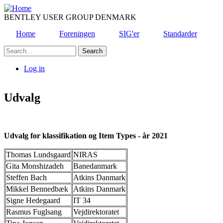
Skip
to
BENTLEY USER GROUP DENMARK
main
Home
Foreningen
SIG'er
Standarder
content
Search
Log in
User
account
Udvalg
menu
Udvalg for klassifikation og Item Types - år 2021
Thomas Lundsgaard
NIRAS
Gita Monshizadeh
Banedanmark
Steffen Bach
Atkins Danmark
Mikkel Bennedbæk
Atkins Danmark
Signe Hedegaard
IT 34
Rasmus Fuglsang
Vejdirektoratet