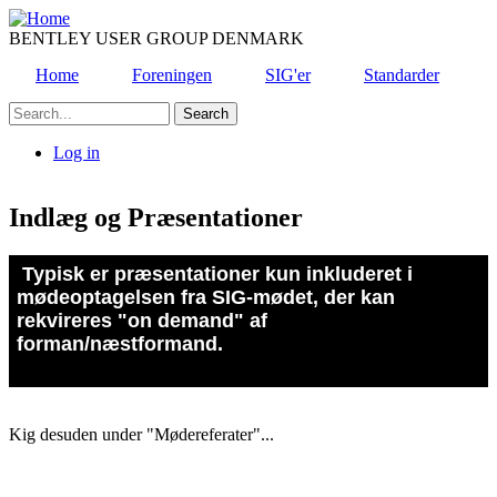
Skip
to
BENTLEY USER GROUP DENMARK
main
Home
Foreningen
SIG'er
Standarder
content
Search
Log in
User
account
Indlæg og Præsentationer
menu
Typisk er præsentationer kun inkluderet i
mødeoptagelsen fra SIG-mødet, der kan
rekvireres "on demand" af
forman/næstformand.
Kig desuden under "Mødereferater"...