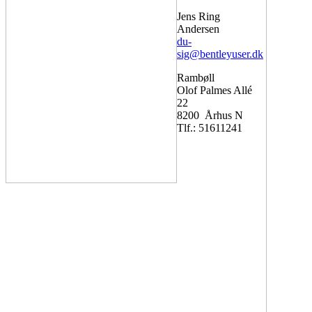
Jens Ring
Andersen
du
-
sig
@
bentleyuser.dk
Rambøll
Olof Palmes Allé
22
8200 Århus N
Tlf.: 51611241