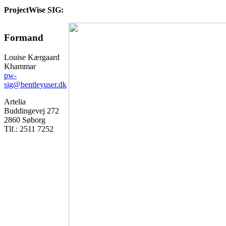
ProjectWise SIG:
Formand
Louise Kærgaard
Khammar
pw
-
sig
@
bentleyuser.dk
Artelia
Buddingevej 272
2860 Søborg
Tlf.: 2511 7252