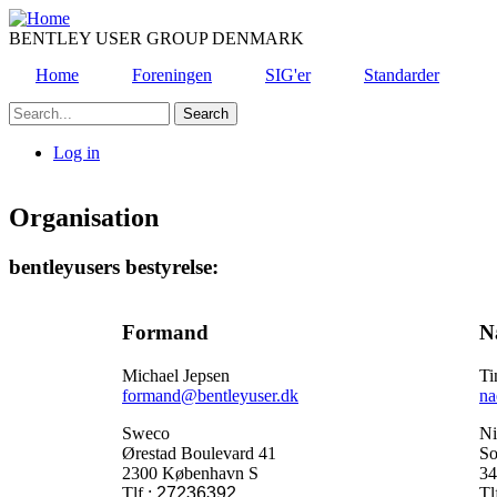
Skip
to
BENTLEY USER GROUP DENMARK
main
Home
Foreningen
SIG'er
Standarder
content
Search
Log in
User
account
Organisation
menu
bentleyusers bestyrelse:
Formand
N
Michael Jepsen
Ti
formand
@
bentleyuser.dk
na
Sweco
Ni
Ørestad Boulevard 41
So
2300 København S
34
Tlf.:
27236392
Tl