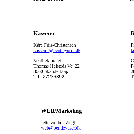
Kasserer
K
Kåre Friis-Christensen
F
kasserer
@
bentleyuser.dk
k
Vejdirektoratet
C
Thomas Helsteds Vej 22
P
8660 Skanderborg
2
Tlf.:
27236392
T
WEB/Marketing
Jette vinther Voigt
web
@
bentleyuser.dk