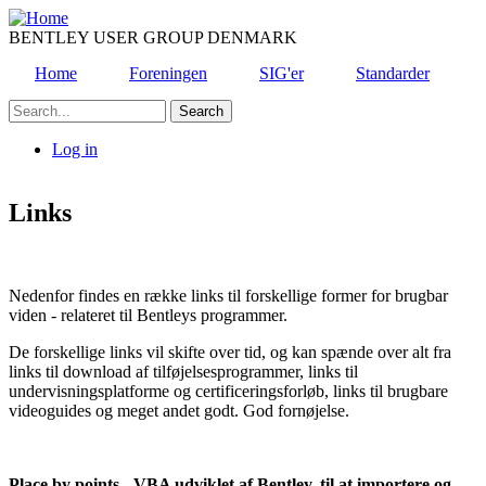
Skip
to
BENTLEY USER GROUP DENMARK
main
Home
Foreningen
SIG'er
Standarder
content
Search
Log in
User
account
Links
menu
Nedenfor findes en række links til forskellige former for brugbar
viden - relateret til Bentleys programmer.
De forskellige links vil skifte over tid, og kan spænde over alt fra
links til download af tilføjelsesprogrammer, links til
undervisningsplatforme og certificeringsforløb, links til brugbare
videoguides og meget andet godt. God fornøjelse.
Place by points - VBA udviklet af Bentley, til at importere og