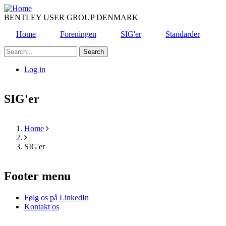
Skip
to
BENTLEY USER GROUP DENMARK
main
Home
Foreningen
SIG'er
Standarder
content
Search
Log in
User
account
SIG'er
menu
Home
Breadcrumb
SIG'er
Footer menu
Følg os på LinkedIn
Kontakt os