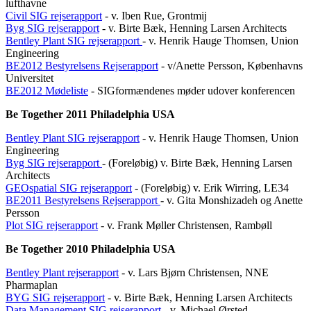
lufthavne
Civil SIG rejserapport
- v. Iben Rue, Grontmij
Byg SIG rejserapport
- v. Birte Bæk, Henning Larsen Architects
Bentley Plant SIG rejserapport
- v. Henrik Hauge Thomsen, Union
Engineering
BE2012 Bestyrelsens Rejserapport
- v/Anette Persson, Københavns
Universitet
BE2012 Mødeliste
- SIGformændenes møder udover konferencen
Be Together 2011 Philadelphia USA
Bentley Plant SIG rejserapport
- v. Henrik Hauge Thomsen, Union
Engineering
Byg SIG rejserapport
- (Foreløbig) v. Birte Bæk, Henning Larsen
Architects
GEOspatial SIG rejserapport
- (Foreløbig) v. Erik Wirring, LE34
BE2011 Bestyrelsens Rejserapport
- v. Gita Monshizadeh og Anette
Persson
Plot SIG rejserapport
- v. Frank Møller Christensen, Rambøll
Be Together 2010 Philadelphia USA
Bentley Plant rejserapport
- v. Lars Bjørn Christensen, NNE
Pharmaplan
BYG SIG rejserapport
- v. Birte Bæk, Henning Larsen Architects
Data Management SIG rejserapport
- v. Michael Ørsted,