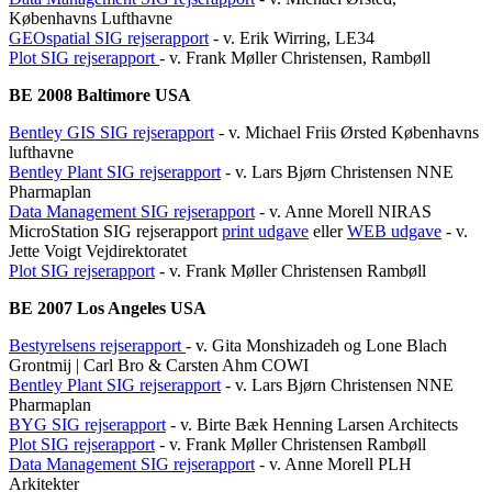
Københavns Lufthavne
GEOspatial SIG rejserapport
- v. Erik Wirring, LE34
Plot SIG rejserapport
- v. Frank Møller Christensen, Rambøll
BE 2008 Baltimore USA
Bentley GIS SIG rejserapport
- v. Michael Friis Ørsted Københavns
lufthavne
Bentley Plant SIG rejserapport
- v. Lars Bjørn Christensen NNE
Pharmaplan
Data Management SIG rejserapport
- v. Anne Morell NIRAS
MicroStation SIG rejserapport
print udgave
eller
WEB udgave
- v.
Jette Voigt Vejdirektoratet
Plot SIG rejserapport
- v. Frank Møller Christensen Rambøll
BE 2007 Los Angeles USA
Bestyrelsens rejserapport
- v. Gita Monshizadeh og Lone Blach
Grontmij | Carl Bro & Carsten Ahm COWI
Bentley Plant SIG rejserapport
- v. Lars Bjørn Christensen NNE
Pharmaplan
BYG SIG rejserapport
- v. Birte Bæk Henning Larsen Architects
Plot SIG rejserapport
- v. Frank Møller Christensen Rambøll
Data Management SIG rejserapport
- v. Anne Morell PLH
Arkitekter