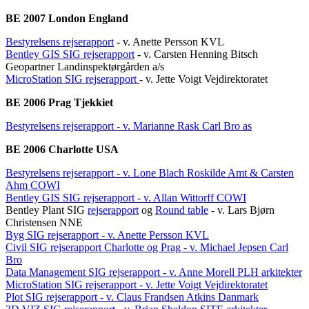
BE 2007 London England
Bestyrelsens rejserapport
- v. Anette Persson KVL
Bentley GIS SIG rejserapport
- v. Carsten Henning Bitsch
Geopartner Landinspektørgården a/s
MicroStation SIG rejserapport
- v. Jette Voigt Vejdirektoratet
BE 2006 Prag Tjekkiet
Bestyrelsens rejserapport - v. Marianne Rask Carl Bro as
BE 2006 Charlotte USA
Bestyrelsens rejserapport - v. Lone Blach Roskilde Amt & Carsten
Ahm COWI
Bentley GIS SIG rejserapport - v. Allan Wittorff COWI
Bentley Plant SIG
rejserapport
og
Round table
- v. Lars Bjørn
Christensen NNE
Byg SIG rejserapport - v. Anette Persson KVL
Civil SIG rejserapport Charlotte og Prag - v. Michael Jepsen Carl
Bro
Data Management SIG rejserapport - v. Anne Morell PLH arkitekter
MicroStation SIG rejserapport - v. Jette Voigt Vejdirektoratet
Plot SIG rejserapport - v. Claus Frandsen Atkins Danmark