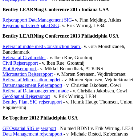
Bentley LEARNing Conference 2015 Indiana USA
Rejserapport DataManagement SIG
- v. Finn Mejding, Atkins
Rejserapport GeoSpatial SIG
- v. Erik Wirring, LE34
Bentley LEARNing Conference 2013 Philadelphia USA
Referat af møde med Construction team
- v. Gita Monshizadeh,
Banedanmark
Referat af Civil mødet
- v. Iben Rue, Grontmij
Civil Rejserapport
- v. Iben Rue, Grontmij
Plot Rejserapport
- v. Mikkel Bennedbæk, ATKINS
Microstation Rejserapport
- v. Morten Sørensen, Vejdirektoratet
Referat af Microstation mødet
- v. Morten Sørensen, Vejdirektoratet
Datamanagement Rejserapport
- v. Christian Jakobsen, Cowi
Referat af Datamanagement møde
- v. Christian Jakobsen, Cowi
GeoSpatial Rejserapport
- v. Erik Wirring, LE34
Bentley Plant SIG rejserapport
- v. Henrik Hauge Thomsen, Union
Engineering
Be Together 2012 Philadelphia USA
GEOspatial SIG rejseraport
- Nu med BDN! v. Erik Wirring, LE34
Data Management rejserapport
- v. Michale Ørsted, Københavns