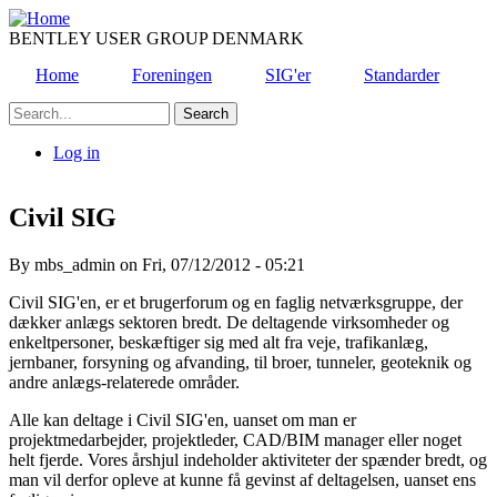
Skip
to
BENTLEY USER GROUP DENMARK
main
Home
Foreningen
SIG'er
Standarder
content
Search
Log in
User
account
Civil SIG
menu
By
mbs_admin
on
Fri, 07/12/2012 - 05:21
Civil SIG'en, er et brugerforum og en faglig netværksgruppe, der
dækker anlægs sektoren bredt. De deltagende virksomheder og
enkeltpersoner, beskæftiger sig med alt fra veje, trafikanlæg,
jernbaner, forsyning og afvanding, til broer, tunneler, geoteknik og
andre anlægs-relaterede områder.
Alle kan deltage i Civil SIG'en, uanset om man er
projektmedarbejder, projektleder, CAD/BIM manager eller noget
helt fjerde. Vores årshjul indeholder aktiviteter der spænder bredt, og
man vil derfor opleve at kunne få gevinst af deltagelsen, uanset ens