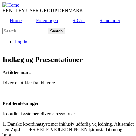
Skip
to
BENTLEY USER GROUP DENMARK
main
Home
Foreningen
SIG'er
Standarder
content
Search
Log in
User
account
Indlæg og Præsentationer
menu
Artikler m.m.
Diverse artikler fra tidligere.
Problemløsninger
Koordinatsystemer, diverse ressourcer
1. Danske koordinatsystemer inklusiv udførlig vejledning. Alt samlet
i en Zip-fil. LÆS HELE VEJLEDNINGEN før installation og
brug!