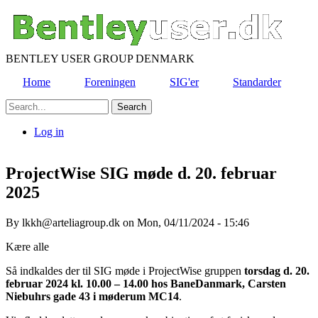
Skip
to
main
content
BENTLEY USER GROUP DENMARK
Home
Foreningen
SIG'er
Standarder
Search
Log in
User
account
ProjectWise SIG møde d. 20. februar
menu
2025
By
lkkh@arteliagroup.dk
on
Mon, 04/11/2024 - 15:46
Kære alle
Så indkaldes der til SIG møde i ProjectWise gruppen
torsdag d. 20.
februar 2024 kl. 10.00 – 14.00 hos BaneDanmark, Carsten
Niebuhrs gade 43 i møderum MC14
.