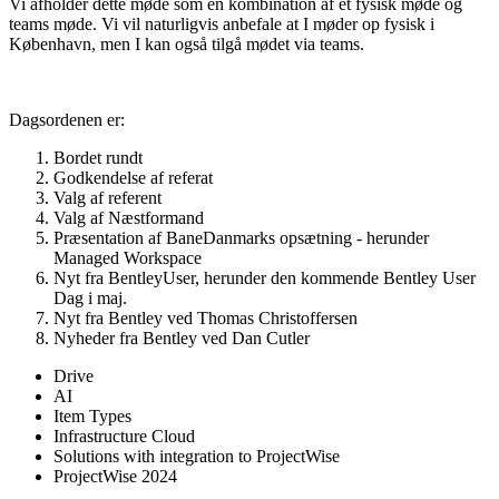
Vi afholder dette møde som en kombination af et fysisk møde og
teams møde. Vi vil naturligvis anbefale at I møder op fysisk i
København, men I kan også tilgå mødet via teams.
Dagsordenen er:
Bordet rundt
Godkendelse af referat
Valg af referent
Valg af Næstformand
Præsentation af BaneDanmarks opsætning - herunder
Managed Workspace
Nyt fra BentleyUser, herunder den kommende Bentley User
Dag i maj.
Nyt fra Bentley ved Thomas Christoffersen
Nyheder fra Bentley ved Dan Cutler
Drive
AI
Item Types
Infrastructure Cloud
Solutions with integration to ProjectWise
ProjectWise 2024